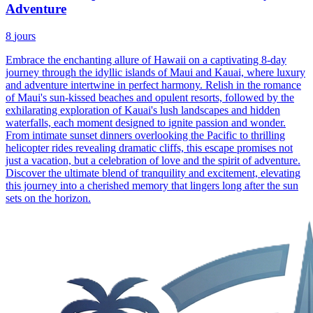
Adventure
8
jours
Embrace the enchanting allure of Hawaii on a captivating 8-day
journey through the idyllic islands of Maui and Kauai, where luxury
and adventure intertwine in perfect harmony. Relish in the romance
of Maui's sun-kissed beaches and opulent resorts, followed by the
exhilarating exploration of Kauai's lush landscapes and hidden
waterfalls, each moment designed to ignite passion and wonder.
From intimate sunset dinners overlooking the Pacific to thrilling
helicopter rides revealing dramatic cliffs, this escape promises not
just a vacation, but a celebration of love and the spirit of adventure.
Discover the ultimate blend of tranquility and excitement, elevating
this journey into a cherished memory that lingers long after the sun
sets on the horizon.