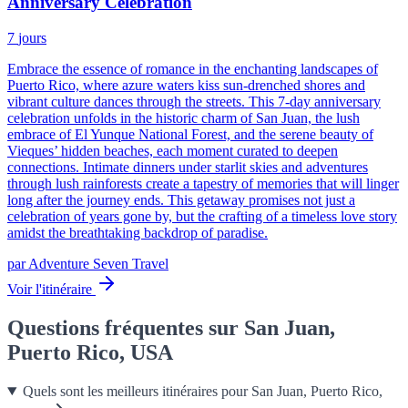
Anniversary Celebration
7
jours
Embrace the essence of romance in the enchanting landscapes of
Puerto Rico, where azure waters kiss sun-drenched shores and
vibrant culture dances through the streets. This 7-day anniversary
celebration unfolds in the historic charm of San Juan, the lush
embrace of El Yunque National Forest, and the serene beauty of
Vieques’ hidden beaches, each moment curated to deepen
connections. Intimate dinners under starlit skies and adventures
through lush rainforests create a tapestry of memories that will linger
long after the journey ends. This getaway promises not just a
celebration of years gone by, but the crafting of a timeless love story
amidst the breathtaking backdrop of paradise.
par
Adventure Seven Travel
Voir l'itinéraire
Questions fréquentes sur San Juan,
Puerto Rico, USA
Quels sont les meilleurs itinéraires pour San Juan, Puerto Rico,